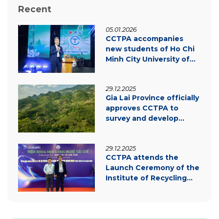
Recent
05.01.2026
CCTPA accompanies
new students of Ho Chi
Minh City University of
Law – Inspiring
innovation & green
29.12.2025
transition
Gia Lai Province officially
approves CCTPA to
survey and develop
carbon credit project
documentation
29.12.2025
CCTPA attends the
Launch Ceremony of the
Institute of Recycling
Science and Technology