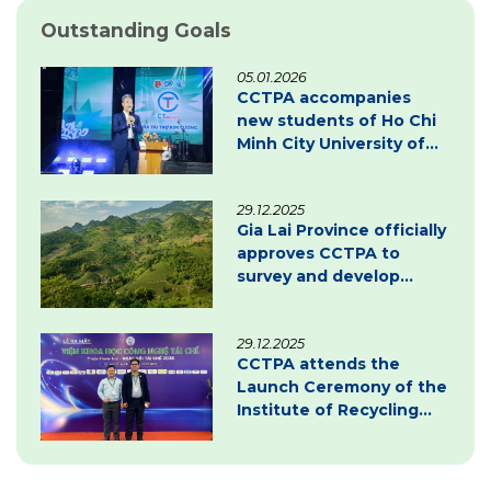
Outstanding Goals
05.01.2026
CCTPA accompanies
new students of Ho Chi
Minh City University of
Law – Inspiring
innovation & green
29.12.2025
transition
Gia Lai Province officially
approves CCTPA to
survey and develop
carbon credit project
documentation
29.12.2025
CCTPA attends the
Launch Ceremony of the
Institute of Recycling
Science and Technology