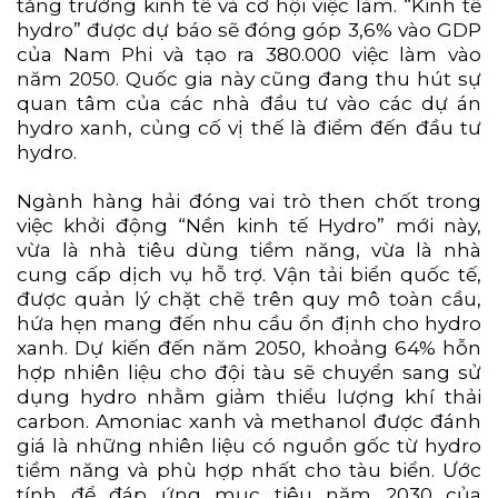
tăng trưởng kinh tế và cơ hội việc làm. “Kinh tế
hydro” được dự báo sẽ đóng góp 3,6% vào GDP
của Nam Phi và tạo ra 380.000 việc làm vào
năm 2050. Quốc gia này cũng đang thu hút sự
quan tâm của các nhà đầu tư vào các dự án
hydro xanh, củng cố vị thế là điểm đến đầu tư
hydro.
Ngành hàng hải đóng vai trò then chốt trong
việc khởi động “Nền kinh tế Hydro” mới này,
vừa là nhà tiêu dùng tiềm năng, vừa là nhà
cung cấp dịch vụ hỗ trợ. Vận tải biển quốc tế,
được quản lý chặt chẽ trên quy mô toàn cầu,
hứa hẹn mang đến nhu cầu ổn định cho hydro
xanh. Dự kiến đến năm 2050, khoảng 64% hỗn
hợp nhiên liệu cho đội tàu sẽ chuyển sang sử
dụng hydro nhằm giảm thiểu lượng khí thải
carbon. Amoniac xanh và methanol được đánh
giá là những nhiên liệu có nguồn gốc từ hydro
tiềm năng và phù hợp nhất cho tàu biển. Ước
tính để đáp ứng mục tiêu năm 2030 của