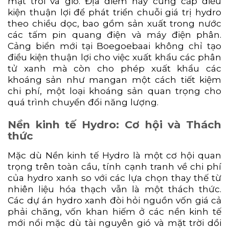
mặt trời và gió. Địa điểm này cung cấp điều
kiện thuận lợi để phát triển chuỗi giá trị hydro
theo chiều dọc, bao gồm sản xuất trong nước
các tấm pin quang điện và máy điện phân.
Cảng biển mới tại Boegoebaai không chỉ tạo
điều kiện thuận lợi cho việc xuất khẩu các phân
tử xanh mà còn cho phép xuất khẩu các
khoáng sản như mangan một cách tiết kiệm
chi phí, một loại khoáng sản quan trọng cho
quá trình chuyển đổi năng lượng.
Nền kinh tế Hydro: Cơ hội và Thách
thức
Mặc dù Nền kinh tế Hydro là một cơ hội quan
trọng trên toàn cầu, tính cạnh tranh về chi phí
của hydro xanh so với các lựa chọn thay thế từ
nhiên liệu hóa thạch vẫn là một thách thức.
Các dự án hydro xanh đòi hỏi nguồn vốn giá cả
phải chăng, vốn khan hiếm ở các nền kinh tế
mới nổi mặc dù tài nguyên gió và mặt trời dồi