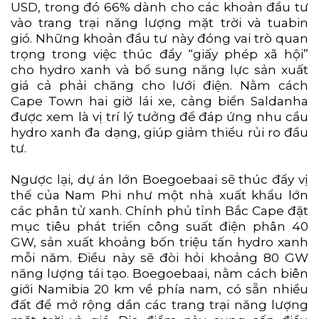
USD, trong đó 66% dành cho các khoản đầu tư
vào trang trại năng lượng mặt trời và tuabin
gió. Những khoản đầu tư này đóng vai trò quan
trọng trong việc thúc đẩy “giấy phép xã hội”
cho hydro xanh và bổ sung năng lực sản xuất
giá cả phải chăng cho lưới điện. Nằm cách
Cape Town hai giờ lái xe, cảng biển Saldanha
được xem là vị trí lý tưởng để đáp ứng nhu cầu
hydro xanh đa dạng, giúp giảm thiểu rủi ro đầu
tư.
Ngược lại, dự án lớn Boegoebaai sẽ thúc đẩy vị
thế của Nam Phi như một nhà xuất khẩu lớn
các phân tử xanh. Chính phủ tỉnh Bắc Cape đặt
mục tiêu phát triển công suất điện phân 40
GW, sản xuất khoảng bốn triệu tấn hydro xanh
mỗi năm. Điều này sẽ đòi hỏi khoảng 80 GW
năng lượng tái tạo. Boegoebaai, nằm cách biên
giới Namibia 20 km về phía nam, có sẵn nhiều
đất để mở rộng dần các trang trại năng lượng