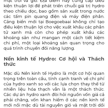
mặt trời và gió. Địa điểm này cung cấp điều
kiện thuận lợi để phát triển chuỗi giá trị hydro
theo chiều dọc, bao gồm sản xuất trong nước
các tấm pin quang điện và máy điện phân.
Cảng biển mới tại Boegoebaai không chỉ tạo
điều kiện thuận lợi cho việc xuất khẩu các phân
tử xanh mà còn cho phép xuất khẩu các
khoáng sản như mangan một cách tiết kiệm
chi phí, một loại khoáng sản quan trọng cho
quá trình chuyển đổi năng lượng.
Nền kinh tế Hydro: Cơ hội và Thách
thức
Mặc dù Nền kinh tế Hydro là một cơ hội quan
trọng trên toàn cầu, tính cạnh tranh về chi phí
của hydro xanh so với các lựa chọn thay thế từ
nhiên liệu hóa thạch vẫn là một thách thức.
Các dự án hydro xanh đòi hỏi nguồn vốn giá cả
phải chăng, vốn khan hiếm ở các nền kinh tế
mới nổi mặc dù tài nguyên gió và mặt trời dồi