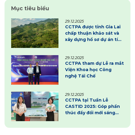
Mục tiêu biểu
29.12.2025
CCTPA được tỉnh Gia Lai
chấp thuận khảo sát và
xây dựng hồ sơ dự án tín
chỉ carbon
29.12.2025
CCTPA tham dự Lễ ra mắt
Viện Khoa học Công
nghệ Tái Chế
29.12.2025
CCTPA tại Tuần Lễ
CASTID 2025: Góp phần
thúc đẩy đổi mới sáng
tạo và chuyển đổi xanh
tại Cần Thơ