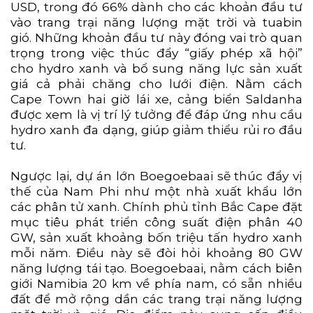
USD, trong đó 66% dành cho các khoản đầu tư
vào trang trại năng lượng mặt trời và tuabin
gió. Những khoản đầu tư này đóng vai trò quan
trọng trong việc thúc đẩy “giấy phép xã hội”
cho hydro xanh và bổ sung năng lực sản xuất
giá cả phải chăng cho lưới điện. Nằm cách
Cape Town hai giờ lái xe, cảng biển Saldanha
được xem là vị trí lý tưởng để đáp ứng nhu cầu
hydro xanh đa dạng, giúp giảm thiểu rủi ro đầu
tư.
Ngược lại, dự án lớn Boegoebaai sẽ thúc đẩy vị
thế của Nam Phi như một nhà xuất khẩu lớn
các phân tử xanh. Chính phủ tỉnh Bắc Cape đặt
mục tiêu phát triển công suất điện phân 40
GW, sản xuất khoảng bốn triệu tấn hydro xanh
mỗi năm. Điều này sẽ đòi hỏi khoảng 80 GW
năng lượng tái tạo. Boegoebaai, nằm cách biên
giới Namibia 20 km về phía nam, có sẵn nhiều
đất để mở rộng dần các trang trại năng lượng