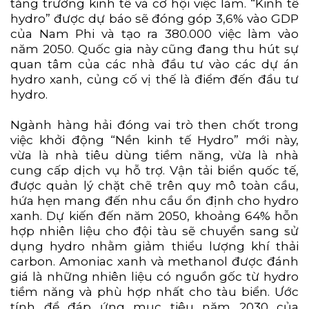
tăng trưởng kinh tế và cơ hội việc làm. “Kinh tế
hydro” được dự báo sẽ đóng góp 3,6% vào GDP
của Nam Phi và tạo ra 380.000 việc làm vào
năm 2050. Quốc gia này cũng đang thu hút sự
quan tâm của các nhà đầu tư vào các dự án
hydro xanh, củng cố vị thế là điểm đến đầu tư
hydro.
Ngành hàng hải đóng vai trò then chốt trong
việc khởi động “Nền kinh tế Hydro” mới này,
vừa là nhà tiêu dùng tiềm năng, vừa là nhà
cung cấp dịch vụ hỗ trợ. Vận tải biển quốc tế,
được quản lý chặt chẽ trên quy mô toàn cầu,
hứa hẹn mang đến nhu cầu ổn định cho hydro
xanh. Dự kiến đến năm 2050, khoảng 64% hỗn
hợp nhiên liệu cho đội tàu sẽ chuyển sang sử
dụng hydro nhằm giảm thiểu lượng khí thải
carbon. Amoniac xanh và methanol được đánh
giá là những nhiên liệu có nguồn gốc từ hydro
tiềm năng và phù hợp nhất cho tàu biển. Ước
tính để đáp ứng mục tiêu năm 2030 của