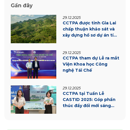
Gần đây
29.12.2025
CCTPA được tỉnh Gia Lai
chấp thuận khảo sát và
xây dựng hồ sơ dự án tín
chỉ carbon
29.12.2025
CCTPA tham dự Lễ ra mắt
Viện Khoa học Công
nghệ Tái Chế
29.12.2025
CCTPA tại Tuần Lễ
CASTID 2025: Góp phần
thúc đẩy đổi mới sáng
tạo và chuyển đổi xanh
tại Cần Thơ