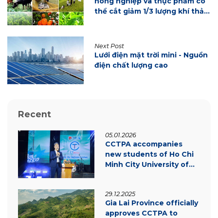
nông nghiệp và thực phẩm có
thể cắt giảm 1/3 lượng khí thải
nhà kính
Next Post
Lưới điện mặt trời mini - Nguồn
điện chất lượng cao
Recent
05.01.2026
CCTPA accompanies
new students of Ho Chi
Minh City University of
Law – Inspiring
innovation & green
29.12.2025
transition
Gia Lai Province officially
approves CCTPA to