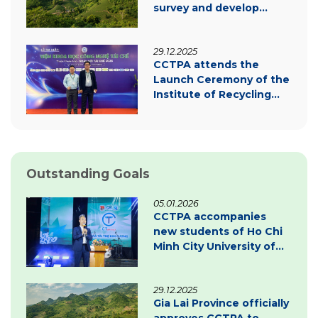
survey and develop
carbon credit project
documentation
29.12.2025
CCTPA attends the
Launch Ceremony of the
Institute of Recycling
Science and Technology
Outstanding Goals
05.01.2026
CCTPA accompanies
new students of Ho Chi
Minh City University of
Law – Inspiring
innovation & green
29.12.2025
transition
Gia Lai Province officially
approves CCTPA to