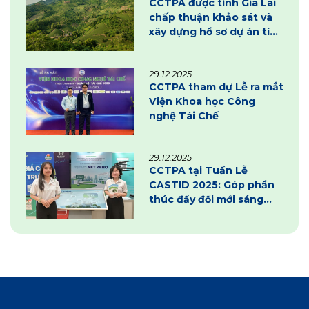
CCTPA được tỉnh Gia Lai
chấp thuận khảo sát và
xây dựng hồ sơ dự án tín
chỉ carbon
29.12.2025
CCTPA tham dự Lễ ra mắt
Viện Khoa học Công
nghệ Tái Chế
29.12.2025
CCTPA tại Tuần Lễ
CASTID 2025: Góp phần
thúc đẩy đổi mới sáng
tạo và chuyển đổi xanh
tại Cần Thơ