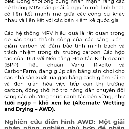
biết. Đồng thời ông cũng nhấn mạnh rằng các
hệ thống MRV cần phải là nguồn mở, linh hoạt,
có liên kết mạnh mẽ giữa các công cụ khác
nhau và liên kết với các bản kiểm kê quốc gia.
Các hệ thống MRV hiệu quả là rất quan trọng
để xác thực thành công của các sáng kiến ​​
giảm carbon và đảm bảo tính minh bạch và
trách nhiệm trong thị trường carbon. Các hợp
tác của IRRI với Nền tảng Hợp tác Kinh doanh
(BPP), Tiêu chuẩn Vàng, Rikolto và
CarbonFarm, đang giúp cân bằng sân chơi cho
các nhà sản xuất lúa gạo bằng cách giảm rủi ro
và đơn giản hóa việc tiếp cận thị trường
carbon, đồng thời hỗ trợ nông dân chuyển đổi
sang các phương thức canh tác bền vững, như
tưới ngập – khô xen kẽ (Alternate Wetting
and Drying – AWD).
Nghiên cứu điển hình AWD: Một giải
pháp nông nghiệp phù hợp để nhận