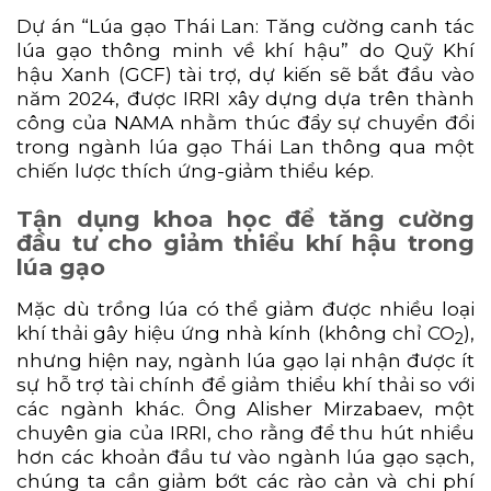
Dự án “Lúa gạo Thái Lan: Tăng cường canh tác
lúa gạo thông minh về khí hậu” do Quỹ Khí
hậu Xanh (GCF) tài trợ, dự kiến ​​sẽ bắt đầu vào
năm 2024, được IRRI xây dựng dựa trên thành
công của NAMA nhằm thúc đẩy sự chuyển đổi
trong ngành lúa gạo Thái Lan thông qua một
chiến lược thích ứng-giảm thiểu kép.
Tận dụng khoa học để tăng cường
đầu tư cho giảm thiểu khí hậu trong
lúa gạo
Mặc dù trồng lúa có thể giảm được nhiều loại
khí thải gây hiệu ứng nhà kính (không chỉ CO­
),
2
nhưng hiện nay, ngành lúa gạo lại nhận được ít
sự hỗ trợ tài chính để giảm thiểu khí thải so với
các ngành khác. Ông Alisher Mirzabaev, một
chuyên gia của IRRI, cho rằng để thu hút nhiều
hơn các khoản đầu tư vào ngành lúa gạo sạch,
chúng ta cần giảm bớt các rào cản và chi phí