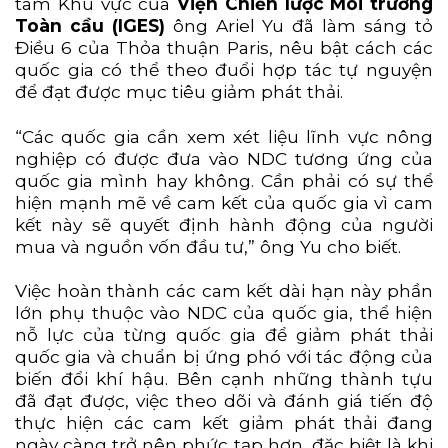
tâm Khu vực của
Viện Chiến lược Môi trường
Toàn cầu (IGES)
ông Ariel Yu đã làm sáng tỏ
Điều 6 của Thỏa thuận Paris, nêu bật cách các
quốc gia có thể theo đuổi hợp tác tự nguyện
để đạt được mục tiêu giảm phát thải.
“Các quốc gia cần xem xét liệu lĩnh vực nông
nghiệp có được đưa vào NDC tương ứng của
quốc gia mình hay không. Cần phải có sự thể
hiện mạnh mẽ về cam kết của quốc gia vì cam
kết này sẽ quyết định hành động của người
mua và nguồn vốn đầu tư,” ông Yu cho biết.
Việc hoàn thành các cam kết dài hạn này phần
lớn phụ thuộc vào NDC của quốc gia, thể hiện
nỗ lực của từng quốc gia để giảm phát thải
quốc gia và chuẩn bị ứng phó với tác động của
biến đổi khí hậu. Bên cạnh những thành tựu
đã đạt được, việc theo dõi và đánh giá tiến độ
thực hiện các cam kết giảm phát thải đang
ngày càng trở nên phức tạp hơn, đặc biệt là khi