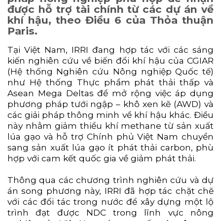
được hỗ trợ tài chính từ các dự án về
khí hậu, theo Điều 6 của Thỏa thuận
Paris.
Tại Việt Nam, IRRI đang hợp tác với các sáng
kiến nghiên cứu về biến đổi khí hậu của CGIAR
(Hệ thống Nghiên cứu Nông nghiệp Quốc tế)
như Hệ thống Thực phẩm phát thải thấp và
Asean Mega Deltas để mở rộng việc áp dụng
phương pháp tưới ngập – khô xen kẽ (AWD) và
các giải pháp thông minh về khí hậu khác. Điều
này nhằm giảm thiểu khí methane từ sản xuất
lúa gạo và hỗ trợ Chính phủ Việt Nam chuyển
sang sản xuất lúa gạo ít phát thải carbon, phù
hợp với cam kết quốc gia về giảm phát thải.
Thông qua các chương trình nghiên cứu và dự
án song phương này, IRRI đã hợp tác chặt chẽ
với các đối tác trong nước để xây dựng một lộ
trình đạt được NDC trong lĩnh vực nông