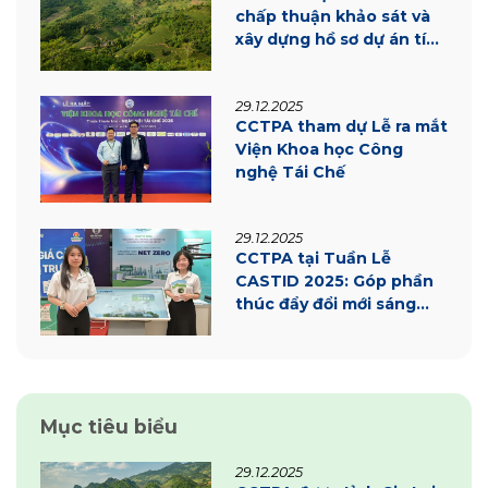
chấp thuận khảo sát và
xây dựng hồ sơ dự án tín
chỉ carbon
29.12.2025
CCTPA tham dự Lễ ra mắt
Viện Khoa học Công
nghệ Tái Chế
29.12.2025
CCTPA tại Tuần Lễ
CASTID 2025: Góp phần
thúc đẩy đổi mới sáng
tạo và chuyển đổi xanh
tại Cần Thơ
Mục tiêu biểu
29.12.2025