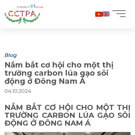
Bỏ
qua
nội
dung
Blog
Nắm bắt cơ hội cho một thị
trường carbon lúa gạo sôi
động ở Đông Nam Á
04.10.2024
NẮM BẮT CƠ HỘI CHO MỘT THỊ
TRƯỜNG CARBON LÚA GẠO SÔI
ĐỘNG Ở ĐÔNG NAM Á