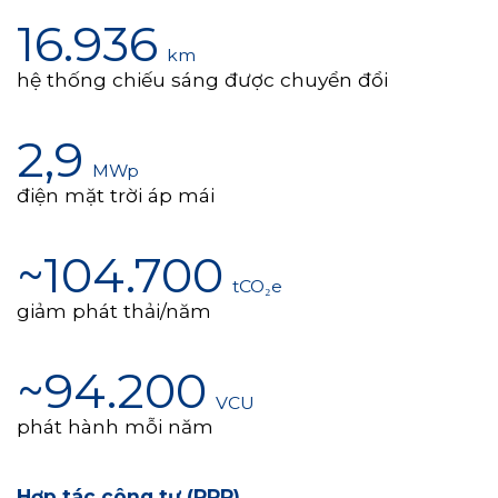
16.936
km
hệ thống chiếu sáng được chuyển đổi
2,9
MWp
điện mặt trời áp mái
~104.700
tCO₂e
giảm phát thải/năm
~94.200
VCU
phát hành mỗi năm
Hợp tác công tư (PPP)