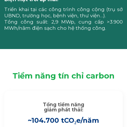
Triển khai tại các công trình công cộng (trụ sở
UBND, trường học, bệnh viện, thư viện…).
Tổng công suất: 2,9 MWp, cung cấp >3.900
MWh/năm điện sạch cho hệ thống công.
Tiềm năng tín chỉ carbon
Tổng tiềm năng
giảm phát thải:
~104.700 tCO₂e/năm