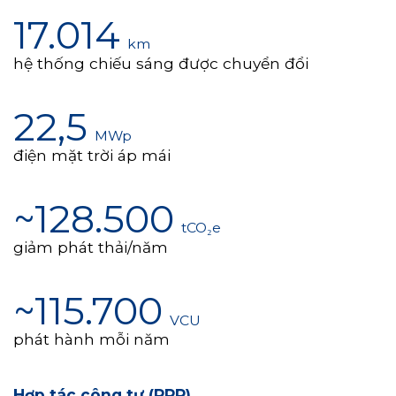
17.014
km
hệ thống chiếu sáng được chuyển đổi
22,5
MWp
điện mặt trời áp mái
~128.500
tCO₂e
giảm phát thải/năm
~115.700
VCU
phát hành mỗi năm
Hợp tác công tư (PPP)