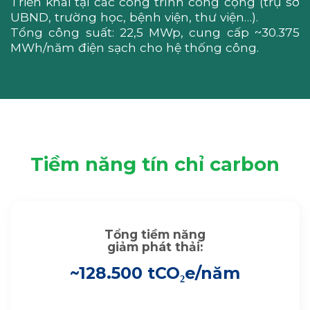
Triển khai tại các công trình công cộng (trụ sở
UBND, trường học, bệnh viện, thư viện…).
Tổng công suất: 22,5 MWp, cung cấp ~30.375
MWh/năm điện sạch cho hệ thống công.
Tiềm năng tín chỉ carbon
Tổng tiềm năng
giảm phát thải:
~128.500 tCO₂e/năm