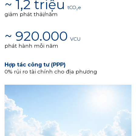
~ 1,2 triệu
tCO₂e
giảm phát thải/năm
~ 920.000
VCU
phát hành mỗi năm
Hợp tác công tư (PPP)
0% rủi ro tài chính cho địa phương