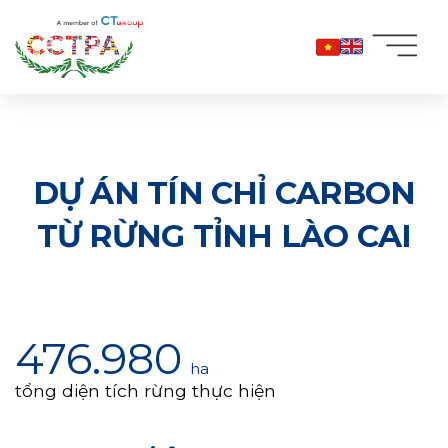
Bỏ
qua
nội
dung
DỰ ÁN TÍN CHỈ CARBON
TỪ RỪNG TỈNH LÀO CAI
476.980
ha
tổng diện tích rừng thực hiện