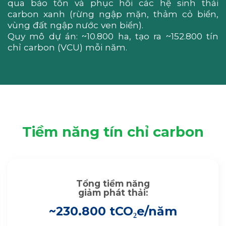
qua bảo tồn và phục hồi các hệ sinh thái
carbon xanh (rừng ngập mặn, thảm cỏ biển,
vùng đất ngập nước ven biển).
Quy mô dự án: ~10.800 ha, tạo ra ~152.800 tín
chỉ carbon (VCU) mỗi năm.
Tiềm năng tín chỉ carbon
Tổng tiềm năng
giảm phát thải:
~230.800 tCO₂e/năm