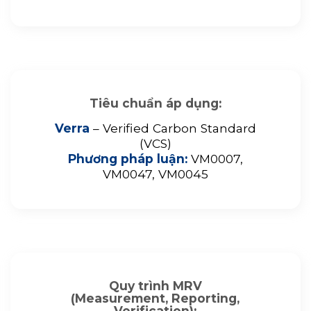
Tiêu chuẩn áp dụng:
Verra
– Verified Carbon Standard
(VCS)
Phương pháp luận:
VM0007,
VM0047, VM0045
Quy trình MRV
(Measurement, Reporting,
Verification):