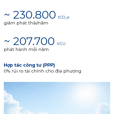
~ 230.800
tCO₂e
giảm phát thải/năm
~ 207.700
VCU
phát hành mỗi năm
Hợp tác công tư (PPP)
0% rủi ro tài chính cho địa phương