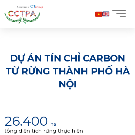
Bỏ
qua
nội
dung
DỰ ÁN TÍN CHỈ CARBON
TỪ RỪNG THÀNH PHỐ HÀ
NỘI
26.400
ha
tổng diện tích rừng thực hiện