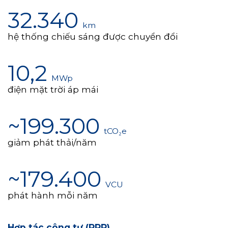
32.340
km
hệ thống chiếu sáng được chuyển đổi
10,2
MWp
điện mặt trời áp mái
~199.300
tCO₂e
giảm phát thải/năm
~179.400
VCU
phát hành mỗi năm
Hợp tác công tư (PPP)