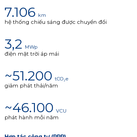
7.106
km
hệ thống chiếu sáng được chuyển đổi
3,2
MWp
điện mặt trời áp mái
~51.200
tCO₂e
giảm phát thải/năm
~46.100
VCU
phát hành mỗi năm
Hợp tác công tư (PPP)