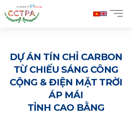
Bỏ
qua
nội
dung
DỰ ÁN TÍN CHỈ CARBON
TỪ CHIẾU SÁNG CÔNG
CỘNG & ĐIỆN MẶT TRỜI
ÁP MÁI
TỈNH CAO BẰNG