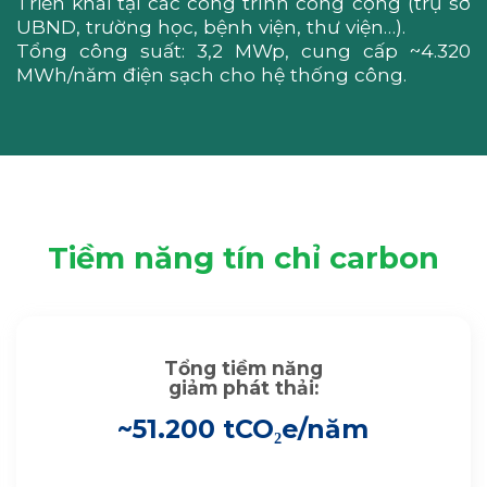
Triển khai tại các công trình công cộng (trụ sở
UBND, trường học, bệnh viện, thư viện…).
Tổng công suất: 3,2 MWp, cung cấp ~4.320
MWh/năm điện sạch cho hệ thống công.
Tiềm năng tín chỉ carbon
Tổng tiềm năng
giảm phát thải:
~51.200 tCO₂e/năm