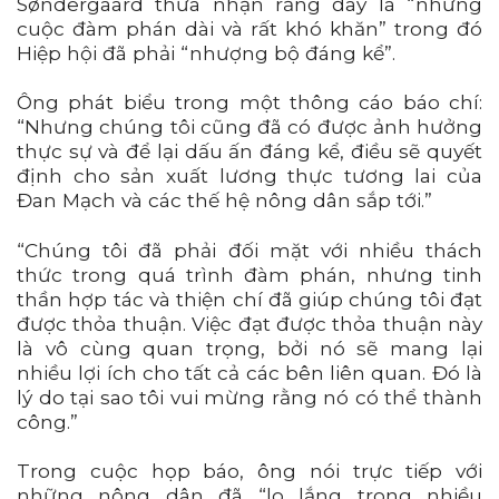
Søndergaard thừa nhận rằng đây là “những
cuộc đàm phán dài và rất khó khăn” trong đó
Hiệp hội đã phải “nhượng bộ đáng kể”.
Ông phát biểu trong một thông cáo báo chí:
“Nhưng chúng tôi cũng đã có được ảnh hưởng
thực sự và để lại dấu ấn đáng kể, điều sẽ quyết
định cho sản xuất lương thực tương lai của
Đan Mạch và các thế hệ nông dân sắp tới.”
“Chúng tôi đã phải đối mặt với nhiều thách
thức trong quá trình đàm phán, nhưng tinh
thần hợp tác và thiện chí đã giúp chúng tôi đạt
được thỏa thuận. Việc đạt được thỏa thuận này
là vô cùng quan trọng, bởi nó sẽ mang lại
nhiều lợi ích cho tất cả các bên liên quan. Đó là
lý do tại sao tôi vui mừng rằng nó có thể thành
công.”
Trong cuộc họp báo, ông nói trực tiếp với
những nông dân đã “lo lắng trong nhiều