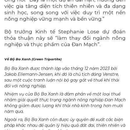
việc gia tăng diện tích thiên nhiên và đa dạng
sinh học, song song với việc duy trì một nền
nông nghiệp vững mạnh và bền vững.”
Bộ trưởng Kinh tế Stephanie Lose dự đoán
thỏa thuận này sẽ “làm thay đổi ngành nông
nghiệp và thực phẩm của Đan Mạch”.
Về Bộ Ba Xanh (Green Tripartite)
Bộ Ba Xanh được thành lập vào tháng 12 năm 2023 bởi
Jakob Ellemann-Jensen, khi đó là chủ tịch đảng Venstre,
sau một cuộc tranh luận nội bộ gay gắt về thuế khí thải
đối với nông nghiệp.
Nhiệm vụ của Bộ Ba Xanh là đàm phán về một loại thuế
nhằm giải quyết thực trạng ngành nông nghiệp Đan Mạch
không giảm được lượng khí thải nhà kính trong hơn mười
năm qua.
Ngoài ra, Bộ Ba Xanh còn được ủy quyền đề xuất các biện
pháp khác nhau để quản lý hiệu quả đất đai, thiên nhiên và