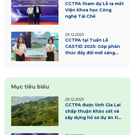
CCTPA tham dự Lễ ra mắt
Viện Khoa học Công
nghệ Tái Chế
29.12.2025
CCTPA tại Tuần Lễ
CASTID 2025: Góp phần
thúc đẩy đổi mới sáng
tạo và chuyển đổi xanh
tại Cần Thơ
Mục tiêu biểu
29.12.2025
CCTPA được tỉnh Gia Lai
chấp thuận khảo sát và
xây dựng hồ sơ dự án tín
chỉ carbon